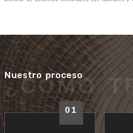
Nuestro proceso
¿CÓMO T
01